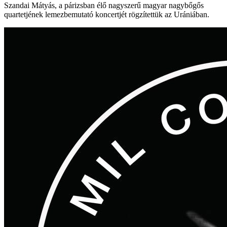
Szandai Mátyás, a párizsban élő nagyszerű magyar nagybőgős
quartetjének lemezbemutató koncertjét rögzítettük az Urániában.